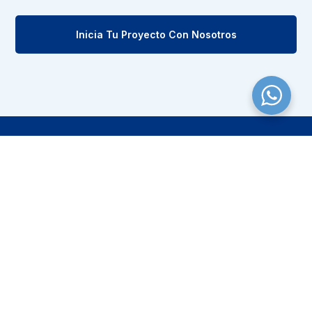
Inicia Tu Proyecto Con Nosotros
Servicios de marca para material publicitario o
souvenirs, con alta calidad humana, y la mejor
asesoría en el momento que el cliente lo requiera.
Hecho con 💛️ en Envigado, Colombia
Inicio
Nuestra Empresa